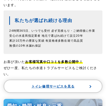
います。
私たちが選ばれ続ける理由
24時間365日、いつでも受付
必ず見積もり・ご納得後に作業
安心の水道局指定業者
地元で選ばれ続けて設立20年
累計10万件の豊富な実績
有資格者多数在籍で高品質
無償の10年水漏れ保証
お喜び頂いた
お客様写真や口コミを多数公開中！
ぜひ一度、私たちの水道トラブルサービスもご検討くださ
い。
トイレ修理サービスを見る
愛知・静岡・岐阜・三重