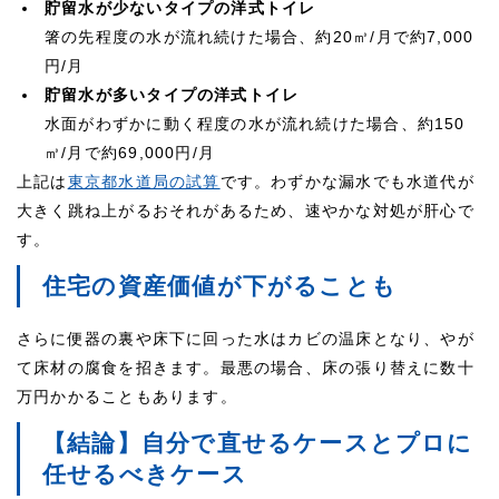
貯留水が少ないタイプの洋式トイレ
箸の先程度の水が流れ続けた場合、約20㎥/月で約7,000
円/月
貯留水が多いタイプの洋式トイレ
水面がわずかに動く程度の水が流れ続けた場合、約150
㎥/月で約69,000円/月
上記は
東京都水道局の試算
です。わずかな漏水でも水道代が
大きく跳ね上がるおそれがあるため、速やかな対処が肝心で
す。
住宅の資産価値が下がることも
さらに便器の裏や床下に回った水はカビの温床となり、やが
て床材の腐食を招きます。最悪の場合、床の張り替えに数十
万円かかることもあります。
【結論】自分で直せるケースとプロに
任せるべきケース