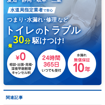
水道局指定業者
で安心
つまり･水漏れ･修理
など
トイレ
トラブル
の
30
駆けつけ!
分
関連記事