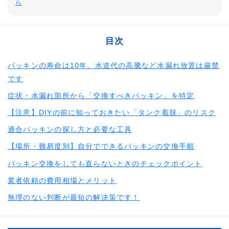
ら
目次
パッキンの寿命は10年。水道代の高騰など水漏れ放置は厳禁
です
症状・水漏れ箇所から「交換すべきパッキン」を特定
【注意】DIYの前に知っておきたい「タンク着脱」のリスク
適合パッキンの探し方と必要な工具
【場所・難易度別】自分でできるパッキンの交換手順
パッキン交換をしても直らないときのチェックポイント
業者依頼の費用相場とメリット
無理のない判断が最短の解決策です！