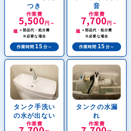
つき
音
作業費
作業費
5,500
7,700
円～
円～
税込
税込
＋部品代・処分費
＋部品代・処分費
※必要な場合
※必要な場合
15
15
作業時間
分～
作業時間
分～
タンク手洗い
タンクの水漏
の水が出ない
れ
作業費
作業費
7,700
7,700