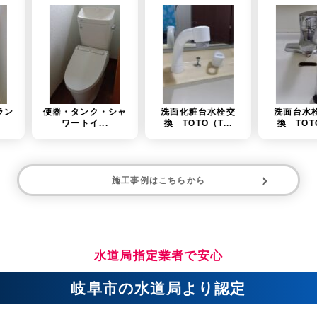
タンク・シャ
洗面化粧台水栓交
洗面台水栓金具交
トイ...
換 TOTO（T...
換 TOTO（T...
施工事例はこちらから
水道局指定業者で安心
岐阜市の水道局より認定