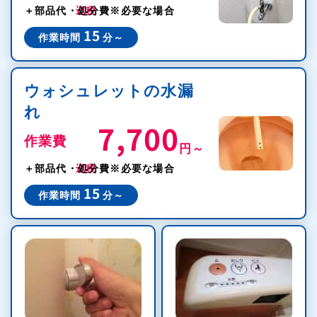
＋部品代・処分費
※必要な場合
15
作業時間
分～
ウォシュレットの水漏
れ
7,700
作業費
円～
税込
＋部品代・処分費
※必要な場合
15
作業時間
分～