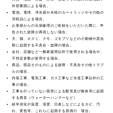
外部要因による場合。
電池、電球、浄水器や水栓のカートリッジやその他の
消耗品による場合。
お客様からの出張修理のご依頼をいただいた際に、申
告された故障が再現しない場合。
犬、猫、ネズミ、クモ、ゴキブリなどの小動物や昆虫
類に起因する不具合・故障の場合。
会社、店舗など一般家庭用以外で使用される場合や、
不特定多数が使用する場合。
商品、部品そのものによる故障・不具合その他トラブ
ルの場合。
内装工事、電気工事、ガス工事など水道工事以外の工
事の場合。
工事を行っていない箇所による配管及び躯体等に起因
する異音（ウォーターハンマーなど）
経年劣化や温度、湿度、日差しなどによるカビ、汚
れ、変色等、これらに起因する原因の 場合。