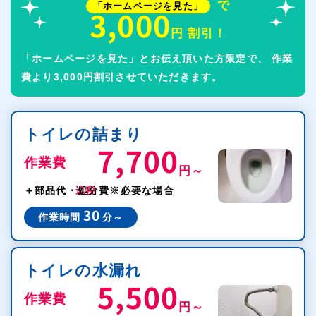
で
「ホームページを見た」
3,000
円 割引！
「ホームページを見た」とお伝え頂いた方限定で、
作業
費より3,000円割引させていただきます。
トイレの詰まり
7,700
作業費
円～
税込
＋部品代・処分費
※必要な場合
30
作業時間
分～
トイレの水漏れ
5,500
作業費
円～
税込