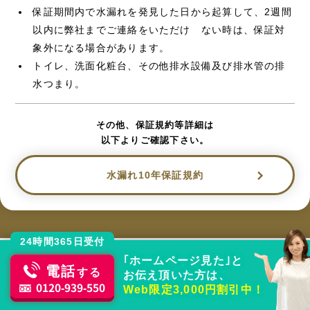
保証期間内で水漏れを発見した日から起算して、2週間
以内に弊社までご連絡をいただけ ない時は、保証対
象外になる場合があります。
トイレ、洗面化粧台、その他排水設備及び排水管の排
水つまり。
その他、保証規約等詳細は
以下よりご確認下さい。
水漏れ10年保証規約
24時間365日受付
｢ホームページ見た｣と
電話
する
お伝え頂いた方は、
水回りトラブルはおまかせください
0120-939-550
Web限定3,000円割引中！
どのメーカー製品でもOK