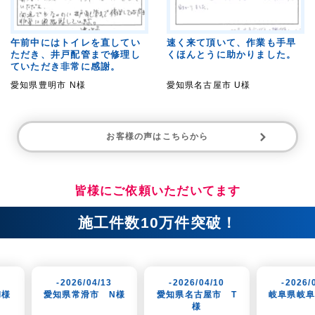
午前中にはトイレを直してい
速く来て頂いて、作業も手早
ただき、井戸配管まで修理し
くほんとうに助かりました。
ていただき非常に感謝。
愛知県豊明市 N様
愛知県名古屋市 U様
お客様の声はこちらから
皆様にご依頼いただいてます
施工件数10万件突破！
26/04/13
-2026/04/10
-2026/04/07
常滑市 N様
愛知県名古屋市 T
岐阜県岐阜市 K様
愛
様