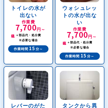
トイレの水が
ウォシュレッ
出ない
トの水が出な
作業費
い
7,700
作業費
円～
7,700
税込
＋部品代・処分費
円～
税込
※必要な場合
＋部品代・処分費
※必要な場合
15
作業時間
分～
15
作業時間
分～
レバーのがた
タンクから異