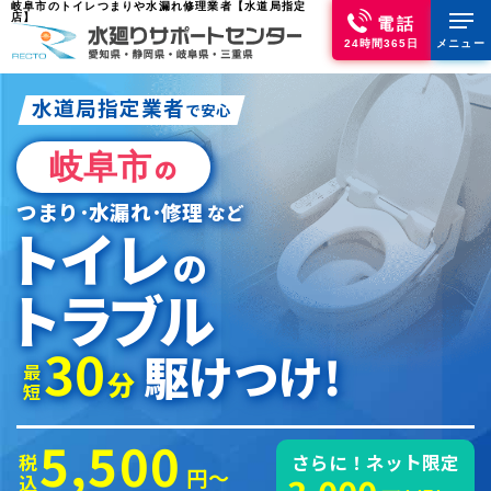
岐阜市のトイレつまりや水漏れ修理業者【水道局指定
店】
電話
24時間365日
メニュー
水道局指定業者
で安心
岐阜市
の
つまり･水漏れ･修理
など
トイレ
の
トラブル
30
駆けつけ!
最短
分
5,500
税込
さらに！ネット限定
円～