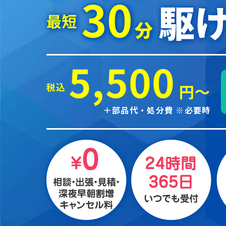
30
駆け
最短
分
5,500
税込
円～
＋部品代・処分費 ※必要時