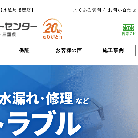
【水道局指定店】
よくある質問
お問い合わせ
携帯OK
保証
お客様の声
施工事例
水漏れ･修理
など
トラブル