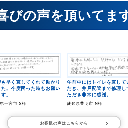
喜びの声を頂いてま
理も早く直してくれて助かり
午前中にはトイレを直して
した。今度困った時もお願い
だき、井戸配管まで修理し
ます。
ただき非常に感謝。
県一宮市 S様
愛知県豊明市 N様
お客様の声はこちらから