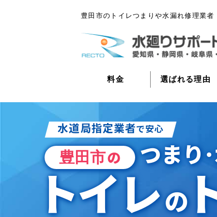
豊田市のトイレつまりや水漏れ修理業者
料金
選ばれる理由
水道局指定業者
で安心
つまり･
豊田市
の
トイレ
の