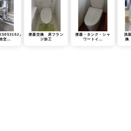
交換 床フラン
便器・タンク・シャ
洗面化粧台水栓交
ジ加工
ワートイ...
換 TOTO（T...