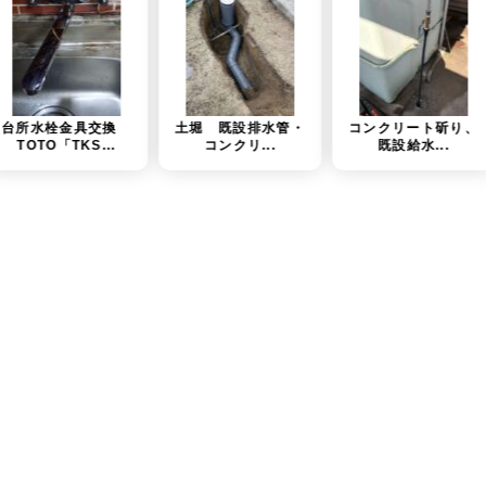
土堀 既設排水管・
コンクリート斫り、
立型自在水栓
コンクリ...
既設給水...
フレキパ..