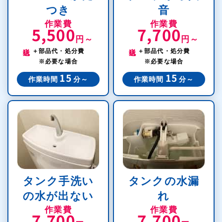
つき
音
作業費
作業費
5,500
7,700
円～
円～
税込
税込
＋部品代・処分費
＋部品代・処分費
※必要な場合
※必要な場合
15
15
作業時間
分～
作業時間
分～
タンク手洗い
タンクの水漏
の水が出ない
れ
作業費
作業費
7,700
7,700