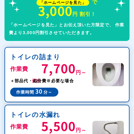
で
「ホームページを見た」
3,000
円 割引！
「ホームページを見た」とお伝え頂いた方限定で、
作業
費より3,000円割引させていただきます。
トイレの詰まり
7,700
作業費
円～
税込
＋部品代・処分費
※必要な場合
30
作業時間
分～
トイレの水漏れ
5,500
作業費
円～
税込