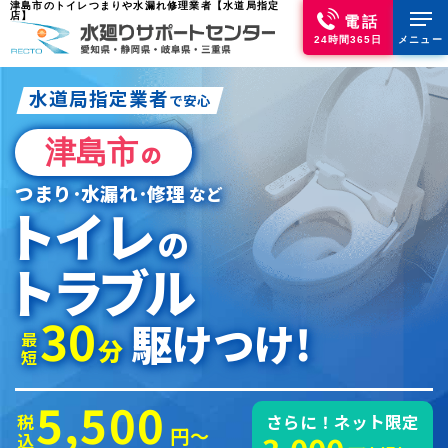
津島市のトイレつまりや水漏れ修理業者【水道局指定
店】
電話
24時間365日
メニュー
水道局指定業者
で安心
津島市
の
つまり･水漏れ･修理
など
トイレ
の
トラブル
30
駆けつけ!
最短
分
5,500
税込
さらに！ネット限定
円～