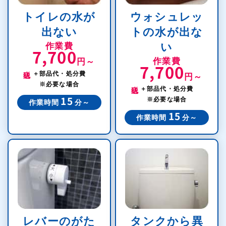
トイレの水が
ウォシュレッ
出ない
トの水が出な
作業費
い
7,700
作業費
円～
7,700
税込
＋部品代・処分費
円～
税込
※必要な場合
＋部品代・処分費
※必要な場合
15
作業時間
分～
15
作業時間
分～
レバーのがた
タンクから異