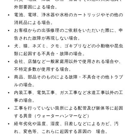
外部要因による場合。
電池、電球、浄水器や水栓のカートリッジやその他の
消耗品による場合。
お客様からの出張修理のご依頼をいただいた際に、申
告された故障が再現しない場合。
犬、猫、ネズミ、クモ、ゴキブリなどの小動物や昆虫
類に起因する不具合・故障の場合。
会社、店舗など一般家庭用以外で使用される場合や、
不特定多数が使用する場合。
商品、部品そのものによる故障・不具合その他トラブ
ルの場合。
内装工事、電気工事、ガス工事など水道工事以外の工
事の場合。
工事を行っていない箇所による配管及び躯体等に起因
する異音（ウォーターハンマーなど）
経年劣化や温度、湿度、日差しなどによるカビ、汚
れ、変色等、これらに起因する原因の 場合。