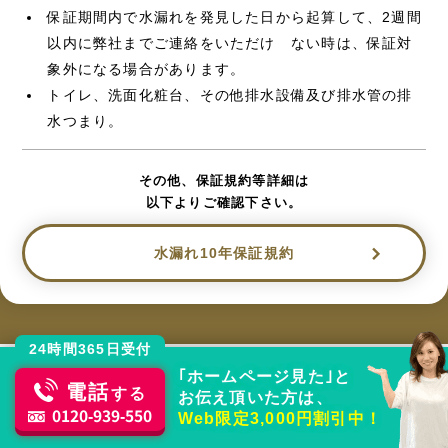
保証期間内で水漏れを発見した日から起算して、2週間
以内に弊社までご連絡をいただけ ない時は、保証対
象外になる場合があります。
トイレ、洗面化粧台、その他排水設備及び排水管の排
水つまり。
その他、保証規約等詳細は
以下よりご確認下さい。
水漏れ10年保証規約
24時間365日受付
｢ホームページ見た｣と
電話
する
お伝え頂いた方は、
水回りトラブルはおまかせください
0120-939-550
Web限定3,000円割引中！
どのメーカー製品でもOK