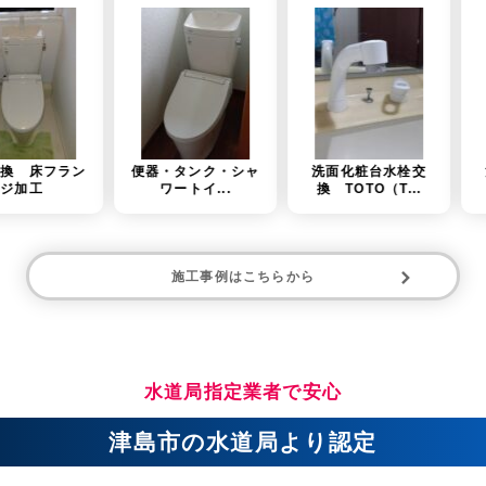
便器・タンク・シャ
洗面化粧台水栓交
洗面台水栓金具交
ワートイ...
換 TOTO（T...
換 TOTO（T...
施工事例はこちらから
水道局指定業者で安心
津島市の水道局より認定