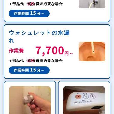
＋部品代・処分費
※必要な場合
15
作業時間
分～
ウォシュレットの水漏
れ
7,700
作業費
円～
税込
＋部品代・処分費
※必要な場合
15
作業時間
分～