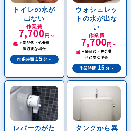
トイレの水が
ウォシュレッ
出ない
トの水が出な
作業費
い
7,700
作業費
円～
7,700
税込
＋部品代・処分費
円～
税込
※必要な場合
＋部品代・処分費
※必要な場合
15
作業時間
分～
15
作業時間
分～
レバーのがた
タンクから異