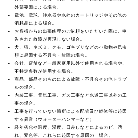
外部要因による場合。
電池、電球、浄水器や水栓のカートリッジやその他の
消耗品による場合。
お客様からの出張修理のご依頼をいただいた際に、申
告された故障が再現しない場合。
犬、猫、ネズミ、クモ、ゴキブリなどの小動物や昆虫
類に起因する不具合・故障の場合。
会社、店舗など一般家庭用以外で使用される場合や、
不特定多数が使用する場合。
商品、部品そのものによる故障・不具合その他トラブ
ルの場合。
内装工事、電気工事、ガス工事など水道工事以外の工
事の場合。
工事を行っていない箇所による配管及び躯体等に起因
する異音（ウォーターハンマーなど）
経年劣化や温度、湿度、日差しなどによるカビ、汚
れ、変色等、これらに起因する原因の 場合。