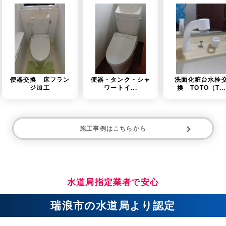
フラン
便器・タンク・シャ
洗面化粧台水栓交
洗面台
ワートイ...
換 TOTO（T...
換 TOT
施工事例はこちらから
水道局指定業者で安心
瑞浪市の水道局より認定