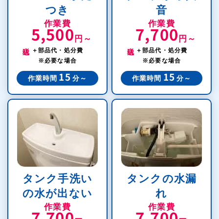
つき
音
作業費
作業費
5,500
7,700
円～
円～
税込
税込
＋部品代・処分費
＋部品代・処分費
※必要な場合
※必要な場合
15
15
作業時間
分～
作業時間
分～
タンク手洗い
タンクの水漏
の水が出ない
れ
作業費
作業費
7,700
7,700