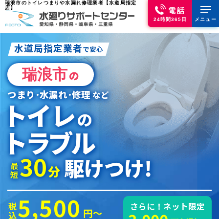
瑞浪市のトイレつまりや水漏れ修理業者【水道局指定
店】
電話
24時間365日
メニュー
水道局指定業者
で安心
瑞浪市
の
つまり･水漏れ･修理
など
トイレ
の
トラブル
30
駆けつけ!
最短
分
5,500
税込
さらに！ネット限定
円～