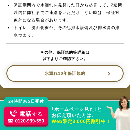
保証期間内で水漏れを発見した日から起算して、2週間
以内に弊社までご連絡をいただけ ない時は、保証対
象外になる場合があります。
トイレ、洗面化粧台、その他排水設備及び排水管の排
水つまり。
その他、保証規約等詳細は
以下よりご確認下さい。
水漏れ10年保証規約
24時間365日受付
｢ホームページ見た｣と
電話
する
お伝え頂いた方は、
水回りトラブルはおまかせください
0120-939-550
Web限定3,000円割引中！
どのメーカー製品でもOK