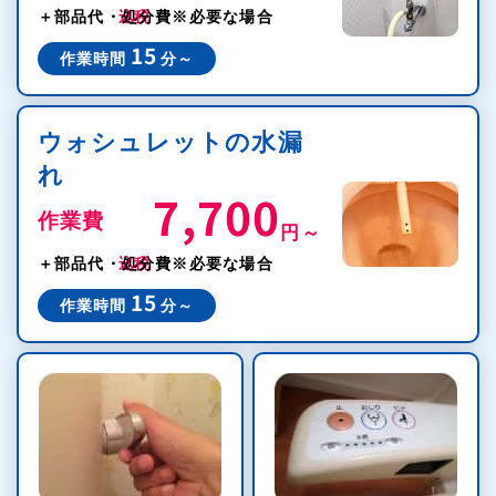
＋部品代・処分費
※必要な場合
15
作業時間
分～
ウォシュレットの水漏
れ
7,700
作業費
円～
税込
＋部品代・処分費
※必要な場合
15
作業時間
分～