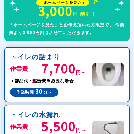
で
「ホームページを見た」
3,000
円 割引！
「ホームページを見た」とお伝え頂いた方限定で、
作業
費より3,000円割引させていただきます。
トイレの詰まり
7,700
作業費
円～
税込
＋部品代・処分費
※必要な場合
30
作業時間
分～
トイレの水漏れ
5,500
作業費
円～
税込