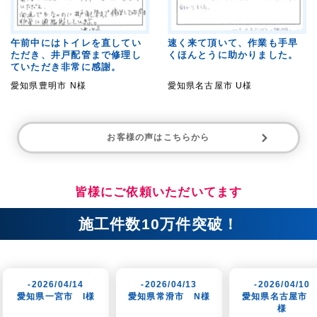
午前中にはトイレを直してい
速く来て頂いて、作業も手早
ただき、井戸配管まで修理し
くほんとうに助かりました。
ていただき非常に感謝。
愛知県豊明市 N様
愛知県名古屋市 U様
お客様の声はこちらから
皆様にご依頼いただいてます
施工件数10万件突破！
14
-2026/04/13
-2026/04/10
-2026
I様
愛知県常滑市 N様
愛知県名古屋市 T
岐阜県岐
様