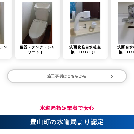
タンク・シャ
洗面化粧台水栓交
洗面台水栓金具交
ートイ...
換 TOTO（T...
換 TOTO（T...
施工事例はこちらから
水道局指定業者で安心
豊山町の水道局より認定