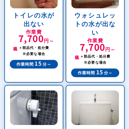
トイレの水が
ウォシュレッ
出ない
トの水が出な
作業費
い
7,700
作業費
円～
7,700
税込
＋部品代・処分費
円～
税込
※必要な場合
＋部品代・処分費
※必要な場合
15
作業時間
分～
15
作業時間
分～