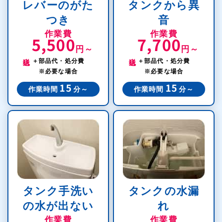
レバーのがた
タンクから異
つき
音
作業費
作業費
5,500
7,700
円～
円～
税込
税込
＋部品代・処分費
＋部品代・処分費
※必要な場合
※必要な場合
15
15
作業時間
分～
作業時間
分～
タンク手洗い
タンクの水漏
の水が出ない
れ
作業費
作業費