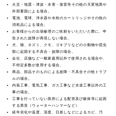
火災・地震・津波・水害・落雷等その他の天変地異や
外部要因による場合。
電池、電球、浄水器や水栓のカートリッジやその他の
消耗品による場合。
お客様からの出張修理のご依頼をいただいた際に、申
告された故障が再現しない場合。
犬、猫、ネズミ、クモ、ゴキブリなどの小動物や昆虫
類に起因する不具合・故障の場合。
会社、店舗など一般家庭用以外で使用される場合や、
不特定多数が使用する場合。
商品、部品そのものによる故障・不具合その他トラブ
ルの場合。
内装工事、電気工事、ガス工事など水道工事以外の工
事の場合。
工事を行っていない箇所による配管及び躯体等に起因
する異音（ウォーターハンマーなど）
経年劣化や温度、湿度、日差しなどによるカビ、汚