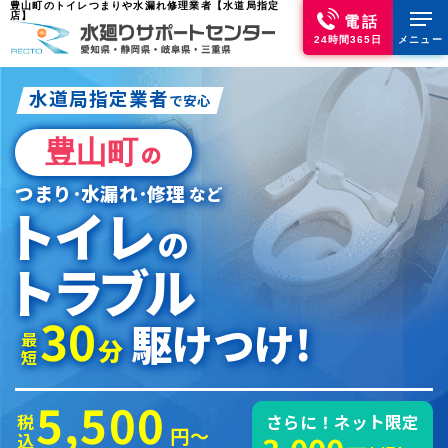
豊山町のトイレつまりや水漏れ修理業者【水道局指定
店】
電話
24時間365日
メニュー
水道局指定業者
で安心
豊山町
の
つまり･水漏れ･修理
など
トイレ
の
トラブル
30
駆けつけ!
最短
分
5,500
税込
さらに！ネット限定
円～