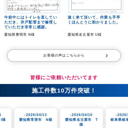
午前中にはトイレを直してい
速く来て頂いて、作業も手早
ただき、井戸配管まで修理し
くほんとうに助かりました。
ていただき非常に感謝。
愛知県豊明市 N様
愛知県名古屋市 U様
お客様の声はこちらから
皆様にご依頼いただいてます
施工件数10万件突破！
26/04/13
-2026/04/10
-2026/04/07
常滑市 N様
愛知県名古屋市 T
岐阜県岐阜市 K様
様