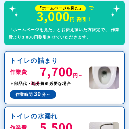
で
「ホームページを見た」
3,000
円 割引！
「ホームページを見た」とお伝え頂いた方限定で、
作業
費より3,000円割引させていただきます。
トイレの詰まり
7,700
作業費
円～
税込
＋部品代・処分費
※必要な場合
30
作業時間
分～
トイレの水漏れ
5,500
作業費