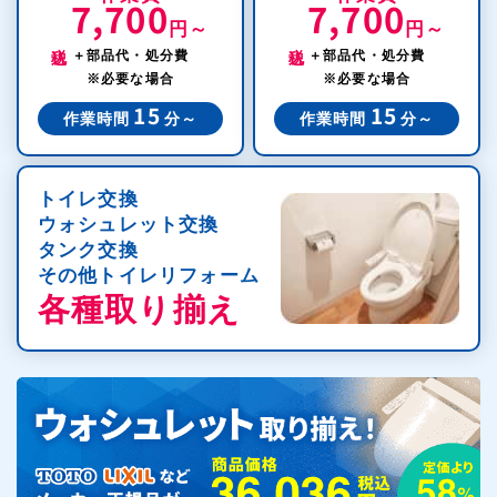
7,700
7,700
円～
円～
税込
税込
＋部品代・処分費
＋部品代・処分費
※必要な場合
※必要な場合
15
15
作業時間
分～
作業時間
分～
トイレ交換
ウォシュレット交換
タンク交換
その他トイレリフォーム
各種取り揃え