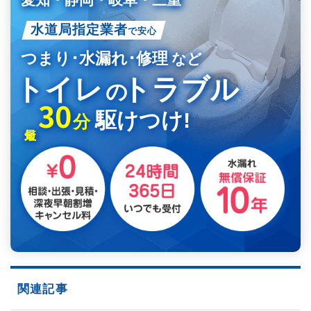
水道局指定業者
で安心
つまり･水漏れ･修理
など
トイレ
トラブル
の
30
駆けつけ!
分
関連記事