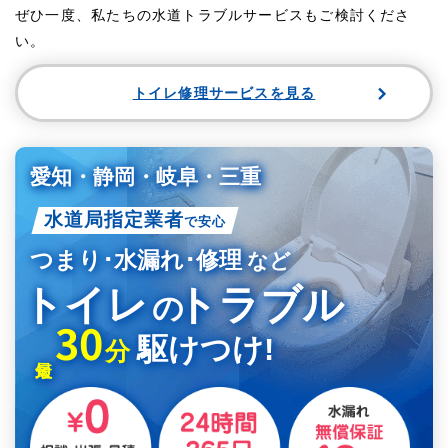
ぜひ一度、私たちの水道トラブルサービスもご検討くださ
い。
トイレ修理サービスを見る
愛知・静岡・岐阜・三重
水道局指定業者
で安心
つまり･水漏れ･修理
など
トイレ
トラブル
の
30
駆けつけ!
分