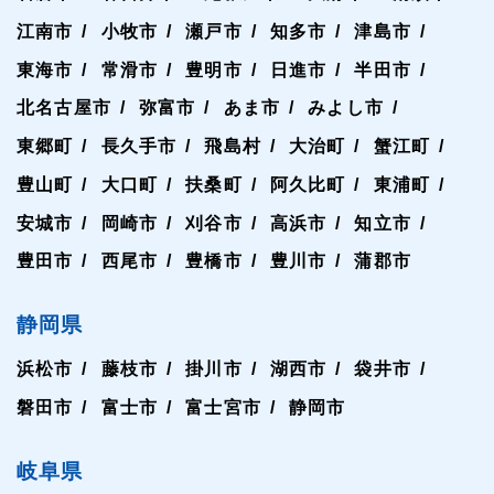
江南市
小牧市
瀬戸市
知多市
津島市
東海市
常滑市
豊明市
日進市
半田市
北名古屋市
弥富市
あま市
みよし市
東郷町
長久手市
飛島村
大治町
蟹江町
豊山町
大口町
扶桑町
阿久比町
東浦町
安城市
岡崎市
刈谷市
高浜市
知立市
豊田市
西尾市
豊橋市
豊川市
蒲郡市
静岡県
浜松市
藤枝市
掛川市
湖西市
袋井市
磐田市
富士市
富士宮市
静岡市
岐阜県