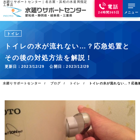
水廻りサポートセンター｜名古屋・浜松の水道局指定
工事店
電話
24時間365日
メニュー
トイレ
トイレの水が流れない…？応急処置と
その後の対処方法を解説！
更新日：
2023/12/29
公開日：
2023/12/29
水廻りサポートセンター
ブログ
トイレ
トイレの水が流れない…？応急