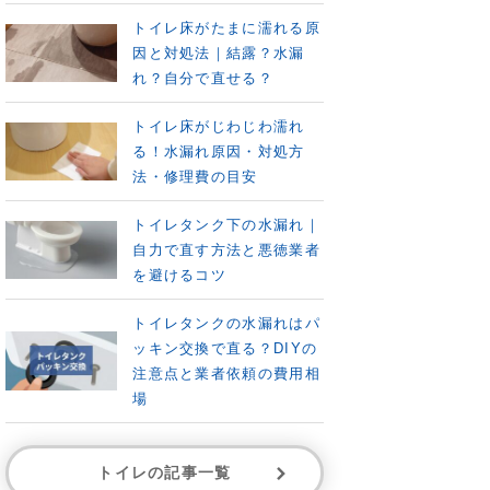
トイレ床がたまに濡れる原
因と対処法｜結露？水漏
れ？自分で直せる？
トイレ床がじわじわ濡れ
る！水漏れ原因・対処方
法・修理費の目安
トイレタンク下の水漏れ｜
自力で直す方法と悪徳業者
を避けるコツ
トイレタンクの水漏れはパ
ッキン交換で直る？DIYの
注意点と業者依頼の費用相
場
トイレの記事一覧