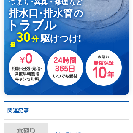
つまり･異臭・修理
など
排水口･排水管
の
トラブル
30
駆けつけ!
分
関連記事