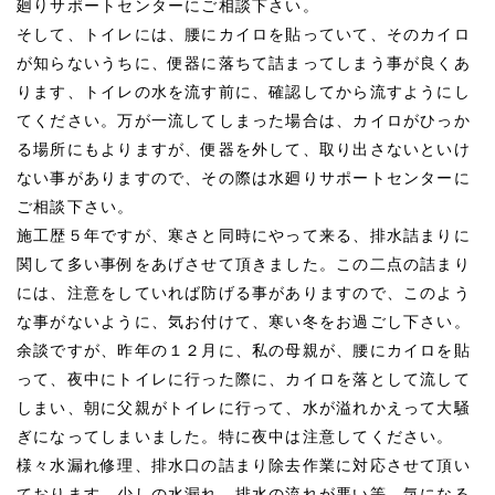
廻りサポートセンターにご相談下さい。
そして、トイレには、腰にカイロを貼っていて、そのカイロ
が知らないうちに、便器に落ちて詰まってしまう事が良くあ
ります、トイレの水を流す前に、確認してから流すようにし
てください。万が一流してしまった場合は、カイロがひっか
る場所にもよりますが、便器を外して、取り出さないといけ
ない事がありますので、その際は水廻りサポートセンターに
ご相談下さい。
施工歴５年ですが、寒さと同時にやって来る、排水詰まりに
関して多い事例をあげさせて頂きました。この二点の詰まり
には、注意をしていれば防げる事がありますので、このよう
な事がないように、気お付けて、寒い冬をお過ごし下さい。
余談ですが、昨年の１２月に、私の母親が、腰にカイロを貼
って、夜中にトイレに行った際に、カイロを落として流して
しまい、朝に父親がトイレに行って、水が溢れかえって大騒
ぎになってしまいました。特に夜中は注意してください。
様々水漏れ修理、排水口の詰まり除去作業に対応させて頂い
ております。少しの水漏れ、排水の流れが悪い等、気になる