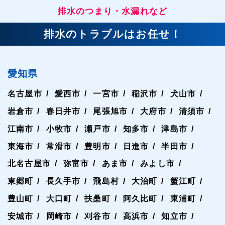
排水のつまり・水漏れなど
排水のトラブルはお任せ！
愛知県
名古屋市
愛西市
一宮市
稲沢市
犬山市
岩倉市
春日井市
尾張旭市
大府市
清須市
江南市
小牧市
瀬戸市
知多市
津島市
東海市
常滑市
豊明市
日進市
半田市
北名古屋市
弥富市
あま市
みよし市
東郷町
長久手市
飛島村
大治町
蟹江町
豊山町
大口町
扶桑町
阿久比町
東浦町
安城市
岡崎市
刈谷市
高浜市
知立市