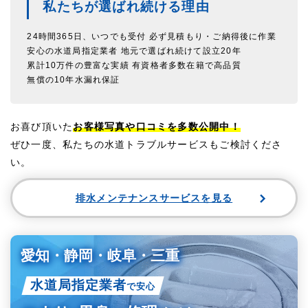
私たちが選ばれ続ける理由
24時間365日、いつでも受付
必ず見積もり・ご納得後に作業
安心の水道局指定業者
地元で選ばれ続けて設立20年
累計10万件の豊富な実績
有資格者多数在籍で高品質
無償の10年水漏れ保証
お喜び頂いた
お客様写真や口コミを多数公開中！
ぜひ一度、私たちの水道トラブルサービスもご検討くださ
い。
排水メンテナンスサービスを見る
愛知・静岡・岐阜・三重
水道局指定業者
で安心