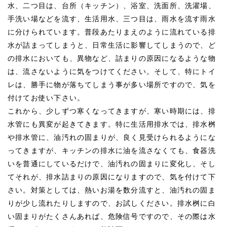
水、二つ目は、台所（キッチン）、浴室、洗面所、洗濯場、
手洗い場などを流す、生活用水、三つ目は、雨水を流す雨水
に分けられています。普段あたりまえのように流れている排
水が詰まってしまうと、日常生活に影響してしまうので、ど
の排水においても、異物など、詰まりの原因になるような物
は、流さないように気をつけてください。そして、特にトイ
レは、勝手に物が落ちてしまう事が多い場所ですので、気を
付けてお使い下さい。
これから、少しずつ寒くなってきますが、寒い時期には、排
水管にも異変が起きてきます。特に生活用排水では、排水桝
や排水管に、油汚れの固まりが、良く見受けられるようにな
ってきますが、キッチンの排水に油を流さなくても、食器洗
いを普通にしているだけで、油汚れの固まりに変化し、そし
てそれが、排水詰まりの原因になりますので、気を付けて下
さい。対策としては、熱いお湯を数分流すと、油汚れの固ま
りが少し流れたりしますので、お試しください。排水桝に白
い固まりがたくさんあれば、危険信号ですので、その際は水