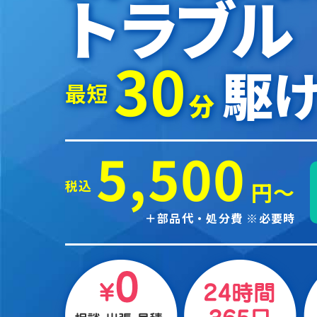
トラブル
30
駆け
最短
分
5,500
税込
円～
＋部品代・処分費 ※必要時