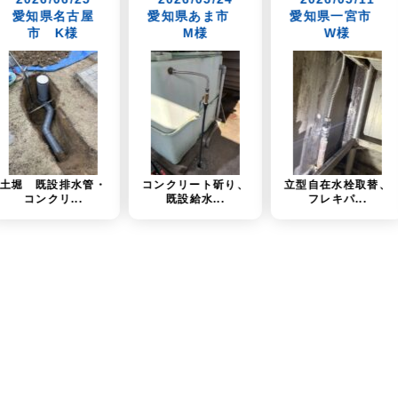
愛知県あま市
愛知県一宮市
愛知県一宮市
M様
W様
様
コンクリート斫り、
立型自在水栓取替、
TOTO「TKS05
既設給水...
フレキパ...
への水栓交...