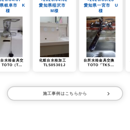
愛知県稲沢市
愛知県一宮市 U
愛知県名古屋
M様
様
市 K様
化粧台水栓加工
台所水栓金具交換
土堀 既設排水管・
TLS05301J
TOTO「TKS...
コンクリ...
施工事例はこちらから