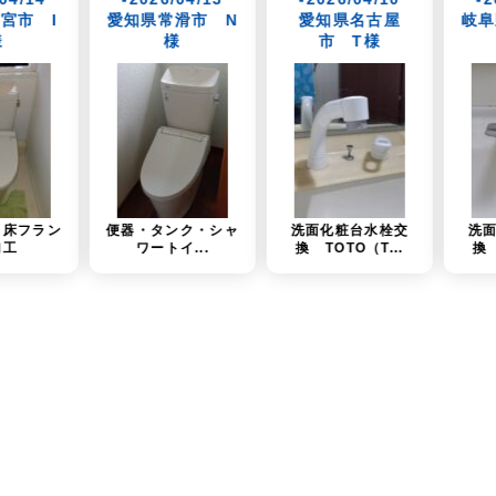
県常滑市 N
愛知県名古屋
岐阜県岐阜市 K
様
市 T様
様
・タンク・シャ
洗面化粧台水栓交
洗面台水栓金具交
ワートイ...
換 TOTO（T...
換 TOTO（T...