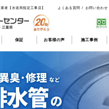
理業者【水道局指定工事店】
よくある質問
お問い合わせ
携帯OK
保証
お客様の声
施工事例
異臭･修理
など
排水管
の