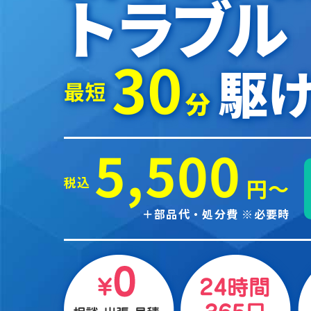
トラブル
30
駆け
最短
分
5,500
税込
円～
＋部品代・処分費 ※必要時