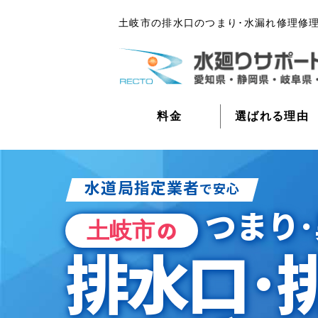
土岐市の排水口のつまり･水漏れ修理修
料金
選ばれる理由
水道局指定業者
で安心
つまり･
土岐市
の
排水口･