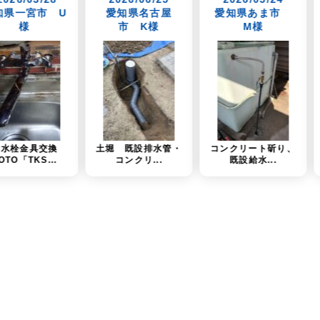
愛知県名古屋
愛知県あま市
愛知県一宮市
市 K様
M様
W様
土堀 既設排水管・
コンクリート斫り、
立型自在水栓取替、
コンクリ...
既設給水...
フレキパ...