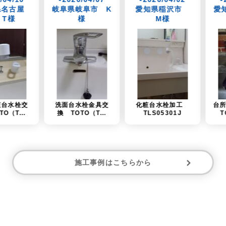
阜県岐阜市 K
愛知県稲沢市
愛知県一宮市 U
様
M様
様
面台水栓金具交
化粧台水栓加工
台所水栓金具交換
TOTO（T...
TLS05301J
TOTO「TKS...
施工事例はこちらから