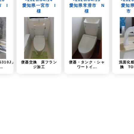
宮市 I
愛知県常滑市 N
愛知県名古屋
岐
様
様
市 T様
 床フラン
便器・タンク・シャ
洗面化粧台水栓交
洗
加工
ワートイ...
換 TOTO（T...
換 