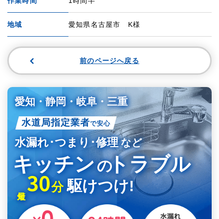
作業時間
1時間半
地域
愛知県名古屋市 K様
前のページへ戻る
愛知・静岡・岐阜・三重
水道局指定業者
で安心
水漏れ･つまり･修理
など
キッチン
トラブル
の
30
駆けつけ!
分