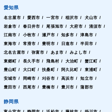
愛知県
名古屋市
愛西市
一宮市
稲沢市
犬山市
岩倉市
春日井市
尾張旭市
大府市
清須市
江南市
小牧市
瀬戸市
知多市
津島市
東海市
常滑市
豊明市
日進市
半田市
北名古屋市
弥富市
あま市
みよし市
東郷町
長久手市
飛島村
大治町
蟹江町
豊山町
大口町
扶桑町
阿久比町
東浦町
安城市
岡崎市
刈谷市
高浜市
知立市
豊田市
西尾市
豊橋市
豊川市
蒲郡市
静岡県
富士宮市
静岡市
浜松市
藤枝市
掛川市