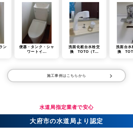
タンク・シャ
洗面化粧台水栓交
洗面台水栓金具交
ートイ...
換 TOTO（T...
換 TOTO（T...
施工事例はこちらから
水道局指定業者で安心
大府市の水道局より認定