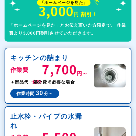
で
「ホームページを見た」
3,000
円 割引！
「ホームページを見た」とお伝え頂いた方限定で、
作業
費より3,000円割引させていただきます。
キッチンの詰まり
7,700
作業費
円～
税込
＋部品代・処分費
※必要な場合
30
作業時間
分～
止水栓・パイプの水漏
れ