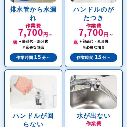
排水管から水漏
ハンドルのが
れ
たつき
作業費
作業費
7,700
7,700
円～
円～
税込
税込
＋部品代・処分費
＋部品代・処分費
※必要な場合
※必要な場合
15
15
作業時間
分～
作業時間
分～
ハンドルが回
水が出ない
らない
作業費