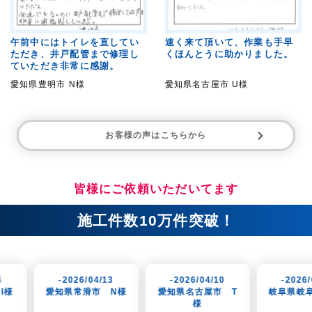
午前中にはトイレを直してい
速く来て頂いて、作業も手早
ただき、井戸配管まで修理し
くほんとうに助かりました。
ていただき非常に感謝。
愛知県豊明市 N様
愛知県名古屋市 U様
お客様の声はこちらから
皆様にご依頼いただいてます
施工件数10万件突破！
26/04/13
-2026/04/10
-2026/04/07
常滑市 N様
愛知県名古屋市 T
岐阜県岐阜市 K様
様