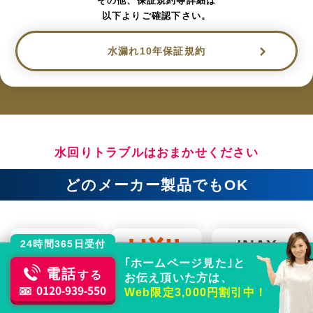
その他、保証規約等詳細は
以下よりご確認下さい。
水漏れ10年保証規約
水回りトラブルはおまかせください
どのメーカー製品でもOK
24時間365日受付
｢ホームページ見た｣と
電話
する
お伝え頂いた方は、
0120-939-550
Web限定3,000円割引中！