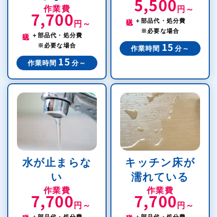
5,500
作業費
円～
7,700
税込
＋部品代・処分費
円～
税込
※必要な場合
＋部品代・処分費
※必要な場合
15
作業時間
分～
15
作業時間
分～
水が止まらな
キッチン床が
い
濡れている
作業費
作業費
7,700
7,700
円～
円～
税込
税込
＋部品代・処分費
＋部品代・処分費