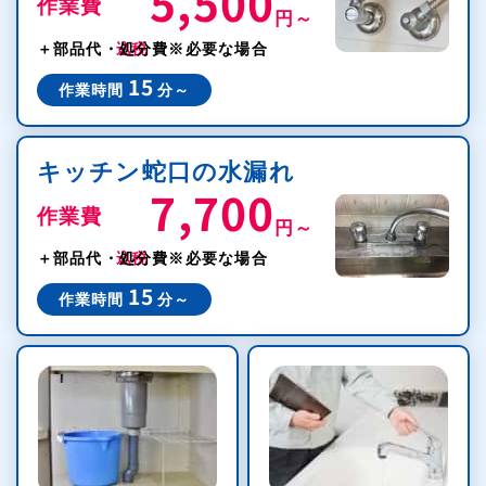
5,500
作業費
円～
税込
＋部品代・処分費
※必要な場合
15
作業時間
分～
キッチン蛇口の水漏れ
7,700
作業費
円～
税込
＋部品代・処分費
※必要な場合
15
作業時間
分～