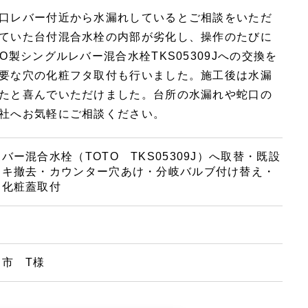
口レバー付近から水漏れしているとご相談をいただ
ていた台付混合水栓の内部が劣化し、操作のたびに
製シングルレバー混合水栓TKS05309Jへの交換を
要な穴の化粧フタ取付も行いました。施工後は水漏
たと喜んでいただけました。台所の水漏れや蛇口の
社へお気軽にご相談ください。
バー混合水栓（TOTO TKS05309J）へ取替・既設
レキ撤去・カウンター穴あけ・分岐バルブ付け替え・
ー化粧蓋取付
市 T様