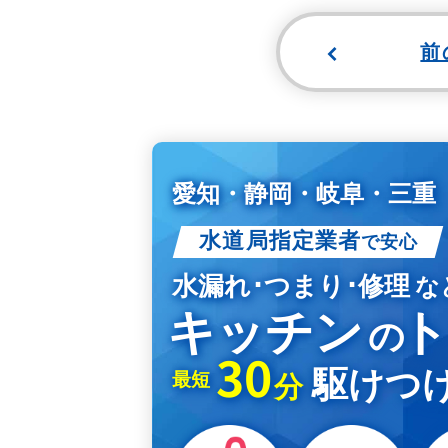
前
愛知・静岡・岐阜・三重
水道局指定業者
で安心
水漏れ･つまり･修理
な
キッチン
の
30
駆けつけ
最短
分