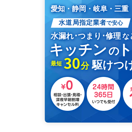
愛知・静岡・岐阜・三重
水道局指定業者
で安心
水漏れ･つまり･修理
な
キッチン
の
30
駆けつけ
最短
分