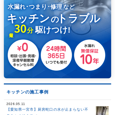
水漏れ･つまり･修理
など
キッチン
トラブル
の
30
駆けつけ!
分
キッチンの施工事例
2026.05.11
【愛知県一宮市】厨房蛇口の水が止まらない不