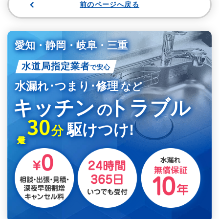
前のページへ戻る
愛知・静岡・岐阜・三重
水道局指定業者
で安心
水漏れ･つまり･修理
など
キッチン
トラブル
の
30
駆けつけ!
分