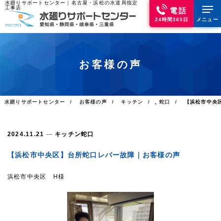
水廻りサポートセンター｜名古屋・浜松の水道局指定
工事店
電話
24時間365日
メニュー
お客様の声
水廻りサポートセンター
お客様の声
キッチン
,
蛇口
【浜松市中央
2024.11.21
キッチン
蛇口
【浜松市中央区】台所蛇口レバー故障｜お客様の声
浜松市中央区 H様