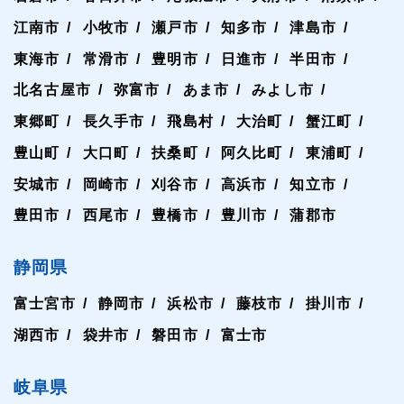
江南市
小牧市
瀬戸市
知多市
津島市
東海市
常滑市
豊明市
日進市
半田市
北名古屋市
弥富市
あま市
みよし市
東郷町
長久手市
飛島村
大治町
蟹江町
豊山町
大口町
扶桑町
阿久比町
東浦町
安城市
岡崎市
刈谷市
高浜市
知立市
豊田市
西尾市
豊橋市
豊川市
蒲郡市
静岡県
富士宮市
静岡市
浜松市
藤枝市
掛川市
湖西市
袋井市
磐田市
富士市
岐阜県