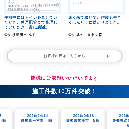
午前中にはトイレを直してい
速く来て頂いて、作業も手早
ただき、井戸配管まで修理し
くほんとうに助かりました。
ていただき非常に感謝。
愛知県豊明市 N様
愛知県名古屋市 U様
お客様の声はこちらから
皆様にご依頼いただいてます
施工件数10万件突破！
026/04/14
-2026/04/13
-2026/04/10
県一宮市 I様
愛知県常滑市 N様
愛知県名古屋市 T
様