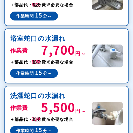
＋部品代・処分費
※必要な場合
15
作業時間
分～
浴室蛇口の水漏れ
7,700
作業費
円～
税込
＋部品代・処分費
※必要な場合
15
作業時間
分～
洗濯蛇口の水漏れ
5,500
作業費
円～
税込
＋部品代・処分費
※必要な場合
15
作業時間
分～