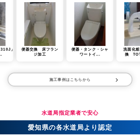
交換 床フラン
便器・タンク・シャ
洗面化粧台水栓交
ジ加工
ワートイ...
換 TOTO（T...
施工事例はこちらから
水道局指定業者で安心
愛知県の各水道局より認定