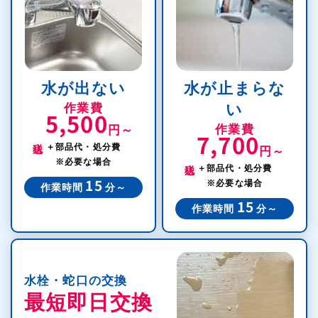
水が出ない
水が止まらな
作業費
い
5,500
作業費
円～
7,700
税込
＋部品代・処分費
円～
税込
※必要な場合
＋部品代・処分費
※必要な場合
15
作業時間
分～
15
作業時間
分～
水栓・蛇口の交換
最短即日交換