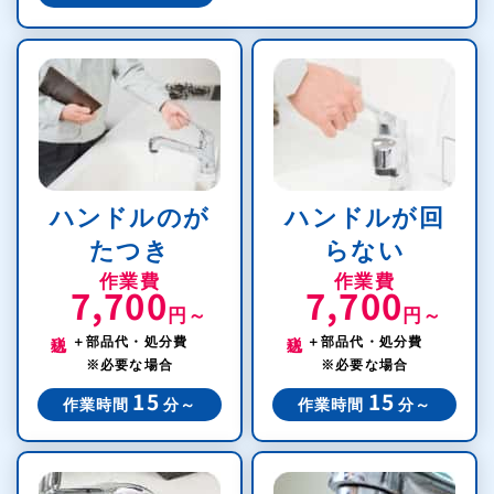
ハンドルのが
ハンドルが回
たつき
らない
作業費
作業費
7,700
7,700
円～
円～
税込
税込
＋部品代・処分費
＋部品代・処分費
※必要な場合
※必要な場合
15
15
作業時間
分～
作業時間
分～