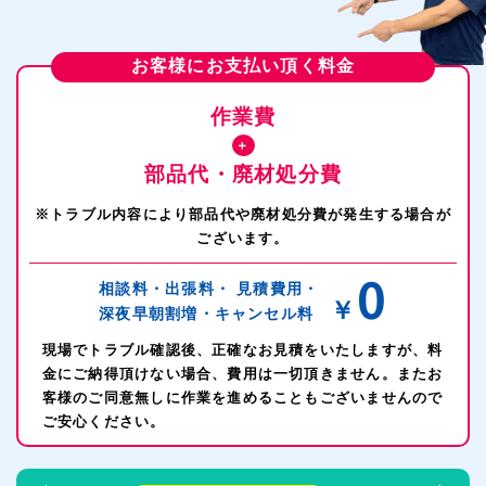
豊田市上下水道局指定給水装置工事事業者
第308号
蒲郡市指定給水装置工事事業者
第114号
お客様にお支払い頂く料金
尾張旭市水道事業指定給水装置工事事業者
第103号
作業費
瀬戸市水道事業指定給水装置工事事業者
第89号
＋
部品代・廃材処分費
一宮市指定給水装置工事事業者
第239号
※トラブル内容により部品代や廃材処分費が発生する場合が
刈谷市水道指定給水装置工事事業者
第164号
ございます。
江南市水道事業指定給水装置工事事業者
第126号
0
相談料・出張料・
見積費用・
￥
深夜早朝割増・
キャンセル料
津島市指定給水装置工事事業者
第105号
現場でトラブル確認後、正確なお見積をいたしますが、料
小牧市水道事業指定給水装置工事事業
第139号
金にご納得頂けない場合、費用は一切頂きません。またお
客様のご同意無しに作業を進めることもございませんので
稲沢市水道事業指定給水装置工事事業
第153号
ご安心ください。
愛知中部水道企業団指定給水装置工事事業者
第261号
エリア（豊明市、日進市、三好市、東郷町、長久