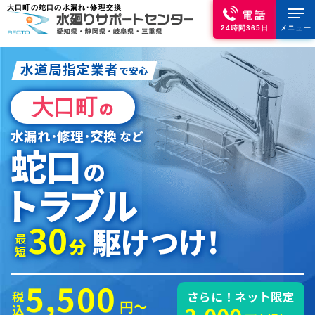
大口町の蛇口の水漏れ･修理交換
電話
24時間365日
メニュー
水道局指定業者
で安心
大口町
の
水漏れ･修理･交換
など
蛇口
の
トラブル
30
駆けつけ!
最短
分
5,500
税込
さらに！ネット限定
円～