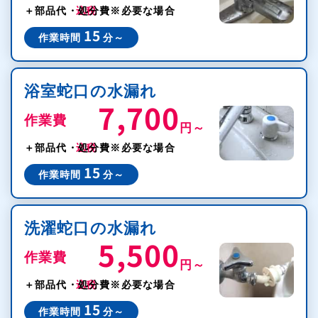
＋部品代・処分費
※必要な場合
15
作業時間
分～
浴室蛇口の水漏れ
7,700
作業費
円～
税込
＋部品代・処分費
※必要な場合
15
作業時間
分～
洗濯蛇口の水漏れ
5,500
作業費
円～
税込
＋部品代・処分費
※必要な場合
15
作業時間
分～