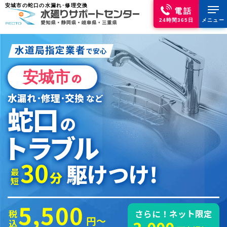
安城市の蛇口の水漏れ･修理交換
電話
24時間365日
メニュー
水道局指定業者
で安心
安城市
の
水漏れ･修理･交換
など
蛇口
の
トラブル
30
駆けつけ!
最短
分
5,500
税込
さらに！ネット限定
円～