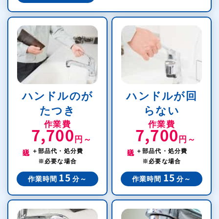
ハンドルのが
ハンドルが回
たつき
らない
作業費
作業費
7,700
7,700
円～
円～
税込
税込
＋部品代・処分費
＋部品代・処分費
※必要な場合
※必要な場合
15
15
作業時間
分～
作業時間
分～