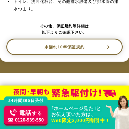
トイレ、洗面化粧台、その他排水設備及び排水管の排
水つまり。
その他、保証規約等詳細は
以下よりご確認下さい。
水漏れ10年保証規約
水回りトラブルはおまかせください
24時間365日受付
どのメーカー製品でもOK
｢ホームページ見た｣と
電話
する
お伝え頂いた方は、
0120-939-550
Web限定3,000円割引中！