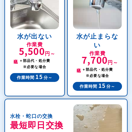
水が出ない
水が止まらな
作業費
い
5,500
作業費
円～
7,700
税込
＋部品代・処分費
円～
税込
※必要な場合
＋部品代・処分費
※必要な場合
15
作業時間
分～
15
作業時間
分～
水栓・蛇口の交換
最短即日交換