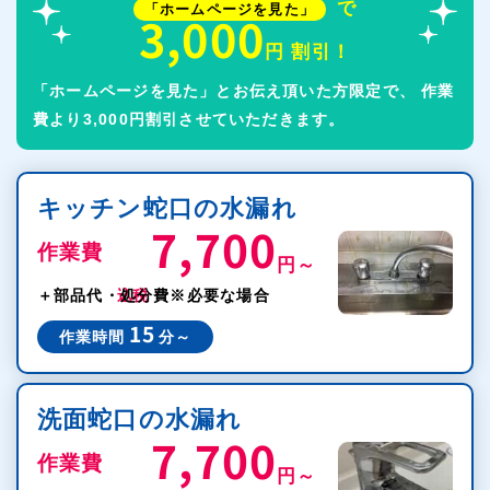
で
「ホームページを見た」
3,000
円 割引！
「ホームページを見た」とお伝え頂いた方限定で、
作業
費より3,000円割引させていただきます。
キッチン蛇口の水漏れ
7,700
作業費
円～
税込
＋部品代・処分費
※必要な場合
15
作業時間
分～
洗面蛇口の水漏れ
7,700
作業費
円～
税込