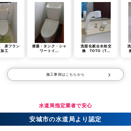
便器・タンク・シャ
洗面化粧台水栓交
洗面台水栓金具
ワートイ...
換 TOTO（T...
換 TOTO（T...
施工事例はこちらから
水道局指定業者で安心
安城市の水道局より認定