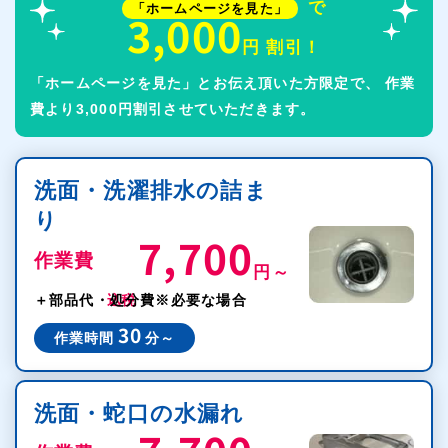
で
「ホームページを見た」
3,000
円 割引！
「ホームページを見た」とお伝え頂いた方限定で、
作業
費より3,000円割引させていただきます。
洗面・洗濯排水の詰ま
り
7,700
作業費
円～
税込
＋部品代・処分費
※必要な場合
30
作業時間
分～
洗面・蛇口の水漏れ