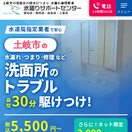
土岐市の洗面台の排水口つまり･水漏れ修理業者
電話
24時間365日
メニュー
水道局指定業者
で安心
土岐市
の
水漏れ･つまり･修理
など
洗面所
の
トラブル
30
駆けつけ!
最短
分
5,500
税込
さらに！ネット限定
円～