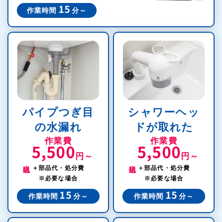
15
作業時間
分～
パイプつぎ目
シャワーヘッ
の水漏れ
ドが取れた
作業費
作業費
5,500
5,500
円～
円～
税込
税込
＋部品代・処分費
＋部品代・処分費
※必要な場合
※必要な場合
15
15
作業時間
分～
作業時間
分～