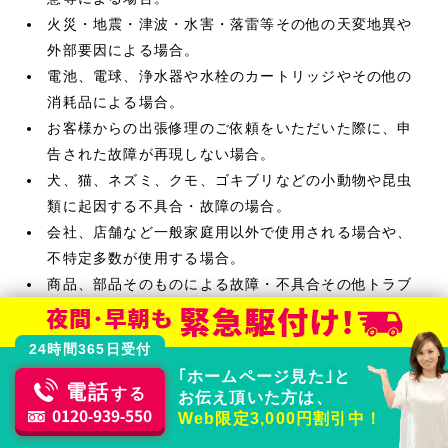
火災・地震・津波・水害・落雷等その他の天変地異や
外部要因による場合。
電池、電球、浄水器や水栓のカートリッジやその他の
消耗品による場合。
お客様からの出張修理のご依頼をいただいた際に、申
告された故障が再現しない場合。
犬、猫、ネズミ、クモ、ゴキブリなどの小動物や昆虫
類に起因する不具合・故障の場合。
会社、店舗など一般家庭用以外で使用される場合や、
不特定多数が使用する場合。
商品、部品そのものによる故障・不具合その他トラブ
ルの場合。
内装工事、電気工事、ガス工事など水道工事以外の工
24時間365日受付
事の場合。
｢ホームページ見た｣と
工事を行っていない箇所による配管及び躯体等に起因
電話
する
お伝え頂いた方は、
する異音（ウォーターハンマーなど）
0120-939-550
Web限定3,000円割引中！
経年劣化や温度、湿度、日差しなどによるカビ、汚