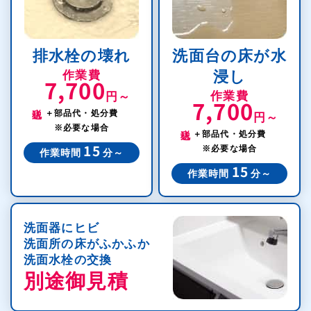
排水栓の壊れ
洗面台の床が水
作業費
浸し
7,700
作業費
円～
7,700
税込
＋部品代・処分費
円～
税込
※必要な場合
＋部品代・処分費
※必要な場合
15
作業時間
分～
15
作業時間
分～
洗面器にヒビ
洗面所の床がふかふか
洗面水栓の交換
別途御見積