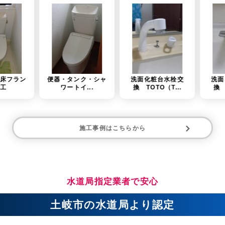
便器・タンク・シャ
洗面化粧台水栓交
洗面台水栓金具交
ワートイ...
換 TOTO（T...
換 TOTO（T...
施工事例はこちらから
水道局指定業者で安心
土岐市の水道局より認定