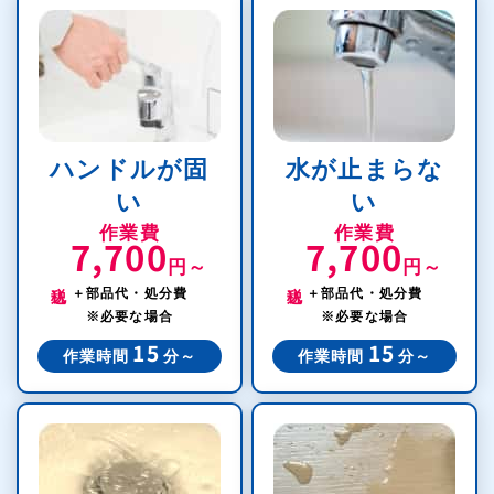
ハンドルが固
水が止まらな
い
い
作業費
作業費
7,700
7,700
円～
円～
税込
税込
＋部品代・処分費
＋部品代・処分費
※必要な場合
※必要な場合
15
15
作業時間
分～
作業時間
分～