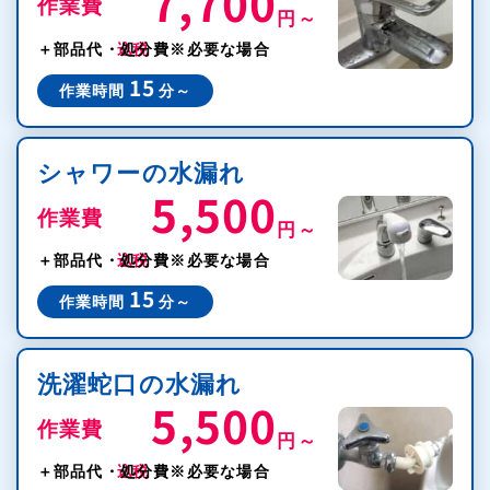
7,700
作業費
円～
税込
＋部品代・処分費
※必要な場合
15
作業時間
分～
シャワーの水漏れ
5,500
作業費
円～
税込
＋部品代・処分費
※必要な場合
15
作業時間
分～
洗濯蛇口の水漏れ
5,500
作業費
円～
税込
＋部品代・処分費
※必要な場合