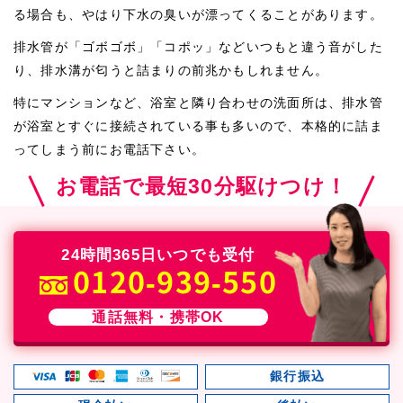
る場合も、やはり下水の臭いが漂ってくることがあります。
排水管が「ゴボゴボ」「コポッ」などいつもと違う音がした
り、排水溝が匂うと詰まりの前兆かもしれません。
特にマンションなど、浴室と隣り合わせの洗面所は、排水管
が浴室とすぐに接続されている事も多いので、本格的に詰ま
ってしまう前にお電話下さい。
お電話で最短30分駆けつけ！
24時間365日いつでも受付
0120-939-550
通話無料・携帯OK
銀行振込