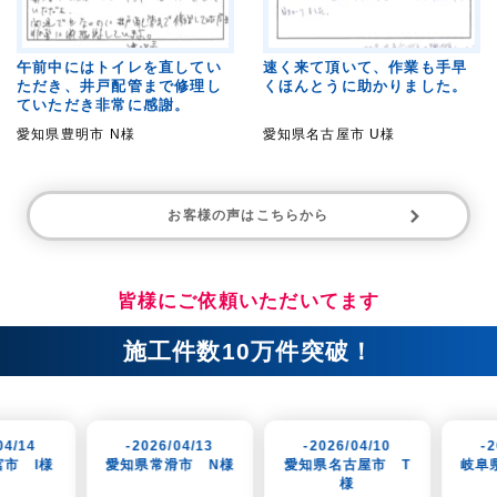
午前中にはトイレを直してい
速く来て頂いて、作業も手早
ただき、井戸配管まで修理し
くほんとうに助かりました。
ていただき非常に感謝。
愛知県豊明市 N様
愛知県名古屋市 U様
お客様の声はこちらから
皆様にご依頼いただいてます
施工件数10万件突破！
-2026/04/13
-2026/04/10
-2026/04/07
愛知県常滑市 N様
愛知県名古屋市 T
岐阜県岐阜市 K様
様