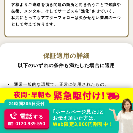
客様よりご連絡を頂き問題の箇所と向き合うことで知識や
技術、メンタル、そしてサービスを"進化"させていく。
私共にとってもアフターフォローは欠かせない業務の一つ
として考えております。
保証適用の詳細
以下のいずれの条件も満たした場合に適用
通常一般的な環境で、正常に使用されたもの。
弊社にて施工をさせていただいた工事個所であるこ
と。
24時間365日受付
保証期間内に弊社に修理依頼（アフター修理）をいた
｢ホームページ見た｣と
だいた場合。
電話
する
お伝え頂いた方は、
一般家庭用に使用された場合。
0120-939-550
Web限定3,000円割引中！
取扱説明書や商品本体にある貼付ラベルに従って正常