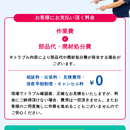
豊田市上下水道局指定給水装置工事事業者
第308号
蒲郡市指定給水装置工事事業者
第114号
お客様にお支払い頂く料金
尾張旭市水道事業指定給水装置工事事業者
第103号
作業費
瀬戸市水道事業指定給水装置工事事業者
第89号
＋
部品代・廃材処分費
一宮市指定給水装置工事事業者
第239号
※トラブル内容により部品代や廃材処分費が発生する場合が
刈谷市水道指定給水装置工事事業者
第164号
ございます。
江南市水道事業指定給水装置工事事業者
第126号
0
相談料・出張料・
見積費用・
￥
深夜早朝割増・
キャンセル料
津島市指定給水装置工事事業者
第105号
現場でトラブル確認後、正確なお見積をいたしますが、料
小牧市水道事業指定給水装置工事事業
第139号
金にご納得頂けない場合、費用は一切頂きません。またお
客様のご同意無しに作業を進めることもございませんので
稲沢市水道事業指定給水装置工事事業
第153号
ご安心ください。
愛知中部水道企業団指定給水装置工事事業者
第261号
エリア（豊明市、日進市、三好市、東郷町、長久