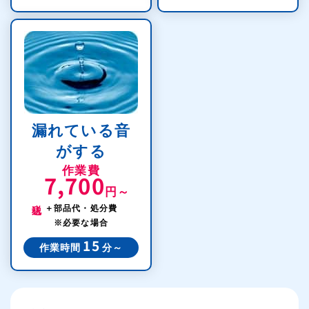
漏れている音
がする
作業費
7,700
円～
税込
＋部品代・処分費
※必要な場合
15
作業時間
分～