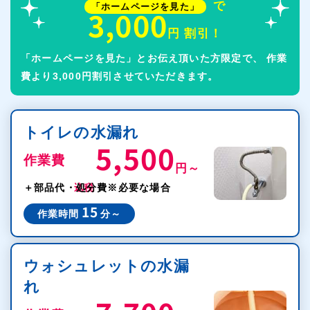
で
「ホームページを見た」
手市）
3,000
円 割引！
海部南部水道企業団指定給水装置工事事業者
第126号
エリア（愛西市、弥富市、飛鳥村、蟹江町一部）
「ホームページを見た」とお伝え頂いた方限定で、
作業
費より3,000円割引させていただきます。
北名古屋水道企業団指定給水装置工事事業者
第124号
エリア（北名古屋市、豊山町）
東海市水道事業指定給水装置工事事業者
第121号
トイレの水漏れ
犬山市指定給水装置工事事業者
第100号
5,500
作業費
円～
税込
＋部品代・処分費
※必要な場合
15
作業時間
分～
ウォシュレットの水漏
れ