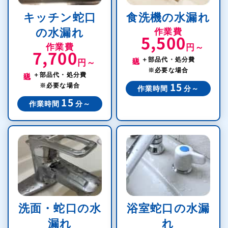
キッチン蛇口
食洗機の水漏れ
の水漏れ
作業費
5,500
作業費
円～
7,700
税込
＋部品代・処分費
円～
税込
※必要な場合
＋部品代・処分費
※必要な場合
15
作業時間
分～
15
作業時間
分～
洗面・蛇口の水
浴室蛇口の水漏
漏れ
れ