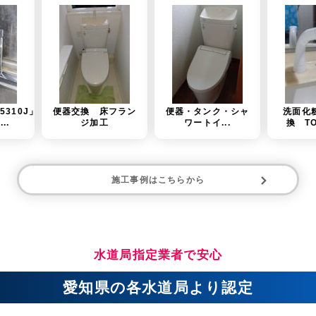
交換 床フラン
便器・タンク・シャ
洗面化粧台水栓交
ジ加工
ワートイ...
換 TOTO（T...
施工事例はこちらから
水道局指定業者で安心
愛知県の各水道局より認定