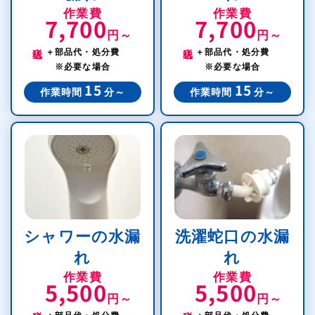
作業費
作業費
7,700
7,700
円～
円～
税込
税込
＋部品代・処分費
＋部品代・処分費
※必要な場合
※必要な場合
15
15
作業時間
分～
作業時間
分～
シャワーの水漏
洗濯蛇口の水漏
れ
れ
作業費
作業費
5,500
5,500
円～
円～
税込
税込