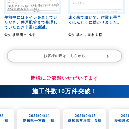
午前中にはトイレを直してい
速く来て頂いて、作業も手早
ただき、井戸配管まで修理し
くほんとうに助かりました。
ていただき非常に感謝。
愛知県豊明市 N様
愛知県名古屋市 U様
お客様の声はこちらから
皆様にご依頼いただいてます
施工件数10万件突破！
026/04/14
-2026/04/13
-2026/04/10
県一宮市 I様
愛知県常滑市 N様
愛知県名古屋市 T
様