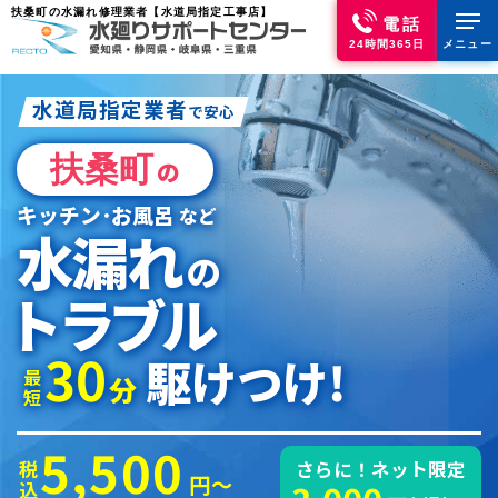
扶桑町の水漏れ修理業者【水道局指定工事店】
電話
24時間365日
メニュー
水道局指定業者
で安心
扶桑町
の
キッチン･お風呂
など
水漏れ
の
トラブル
30
駆けつけ!
最短
分
5,500
税込
さらに！ネット限定
円～