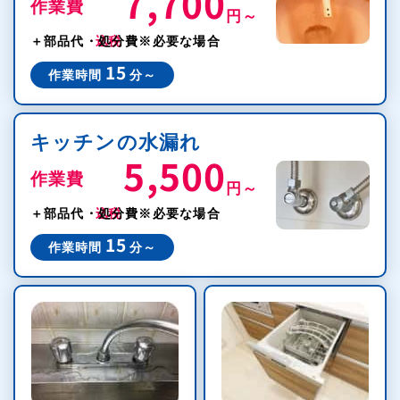
7,700
作業費
円～
税込
＋部品代・処分費
※必要な場合
15
作業時間
分～
キッチンの水漏れ
5,500
作業費
円～
税込
＋部品代・処分費
※必要な場合
15
作業時間
分～