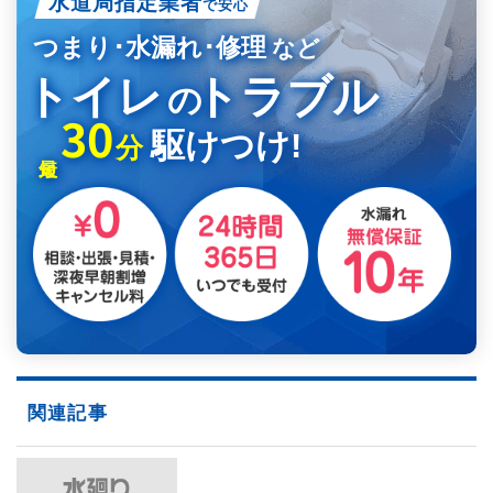
水道局指定業者
で安心
つまり･水漏れ･修理
など
トイレ
トラブル
の
30
駆けつけ!
分
関連記事