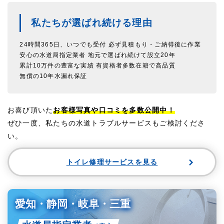
私たちが選ばれ続ける理由
24時間365日、いつでも受付
必ず見積もり・ご納得後に作業
安心の水道局指定業者
地元で選ばれ続けて設立20年
累計10万件の豊富な実績
有資格者多数在籍で高品質
無償の10年水漏れ保証
お喜び頂いた
お客様写真や口コミを多数公開中！
ぜひ一度、私たちの水道トラブルサービスもご検討くださ
い。
トイレ修理サービスを見る
愛知・静岡・岐阜・三重