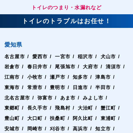
トイレのつまり・水漏れなど
トイレのトラブルはお任せ！
愛知県
名古屋市
愛西市
一宮市
稲沢市
犬山市
岩倉市
春日井市
尾張旭市
大府市
清須市
江南市
小牧市
瀬戸市
知多市
津島市
東海市
常滑市
豊明市
日進市
半田市
北名古屋市
弥富市
あま市
みよし市
東郷町
長久手市
飛島村
大治町
蟹江町
豊山町
大口町
扶桑町
阿久比町
東浦町
安城市
岡崎市
刈谷市
高浜市
知立市