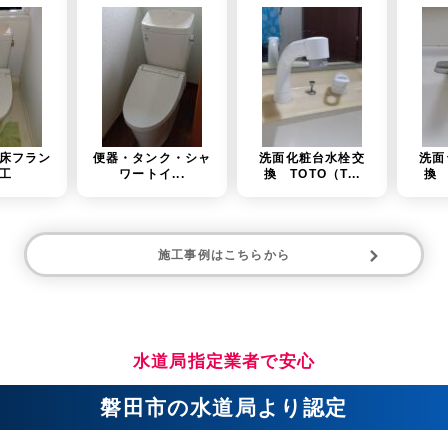
便器・タンク・シャ
洗面化粧台水栓交
洗面台水栓金具交
ワートイ...
換 TOTO（T...
換 TOTO（T...
施工事例はこちらから
水道局指定業者で安心
磐田市の水道局より認定