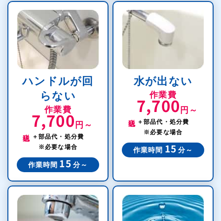
ハンドルが回
水が出ない
らない
作業費
7,700
作業費
円～
7,700
税込
＋部品代・処分費
円～
税込
※必要な場合
＋部品代・処分費
※必要な場合
15
作業時間
分～
15
作業時間
分～