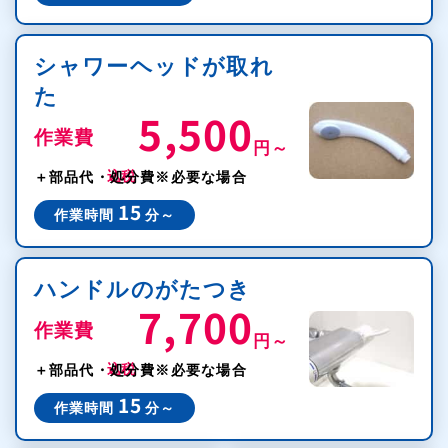
シャワーヘッドが取れ
た
5,500
作業費
円～
税込
＋部品代・処分費
※必要な場合
15
作業時間
分～
ハンドルのがたつき
7,700
作業費
円～
税込
＋部品代・処分費
※必要な場合
15
作業時間
分～