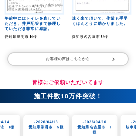
午前中にはトイレを直してい
速く来て頂いて、作業も手早
ただき、井戸配管まで修理し
くほんとうに助かりました。
ていただき非常に感謝。
愛知県豊明市 N様
愛知県名古屋市 U様
お客様の声はこちらから
皆様にご依頼いただいてます
施工件数10万件突破！
-2026/04/13
-2026/04/10
-2026/04/07
愛知県常滑市 N様
愛知県名古屋市 T
岐阜県岐阜市 K様
様