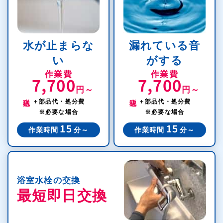
水が止まらな
漏れている音
い
がする
作業費
作業費
7,700
7,700
円～
円～
税込
税込
＋部品代・処分費
＋部品代・処分費
※必要な場合
※必要な場合
15
15
作業時間
分～
作業時間
分～
浴室水栓の交換
最短即日交換