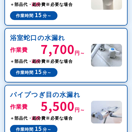
＋部品代・処分費
※必要な場合
15
作業時間
分～
浴室蛇口の水漏れ
7,700
作業費
円～
税込
＋部品代・処分費
※必要な場合
15
作業時間
分～
パイプつぎ目の水漏れ
5,500
作業費
円～
税込
＋部品代・処分費
※必要な場合
15
作業時間
分～