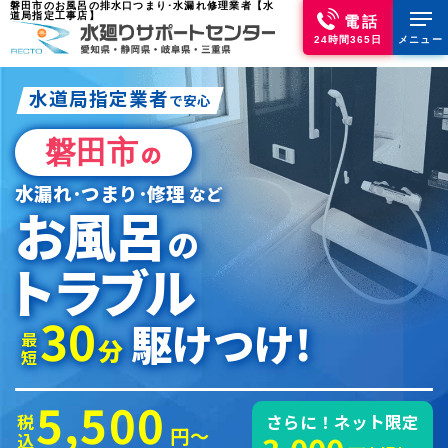
磐田市のお風呂の排水口つまり･水漏れ修理業者【水
道局指定工事店】
電話
24時間365日
メニュー
水道局指定業者
で安心
磐田市
の
水漏れ･つまり･修理
など
お風呂
の
トラブル
30
駆けつけ!
最短
分
5,500
税込
さらに！ネット限定
円～