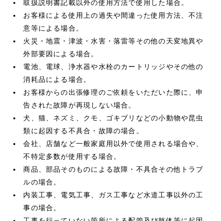
取扱説明書記載以外の使用方法で使用した場合。
お客様による使用上の過失や間違った使用方法、不注
意等による場合。
火災・地震・津波・水害・落雷等その他の天変地異や
外部要因による場合。
電池、電球、浄水器や水栓のカートリッジやその他の
消耗品による場合。
お客様からの出張修理のご依頼をいただいた際に、申
告された故障が再現しない場合。
犬、猫、ネズミ、クモ、ゴキブリなどの小動物や昆虫
類に起因する不具合・故障の場合。
会社、店舗など一般家庭用以外で使用される場合や、
不特定多数が使用する場合。
商品、部品そのものによる故障・不具合その他トラブ
ルの場合。
内装工事、電気工事、ガス工事など水道工事以外の工
事の場合。
工事を行っていない箇所による配管及び躯体等に起因