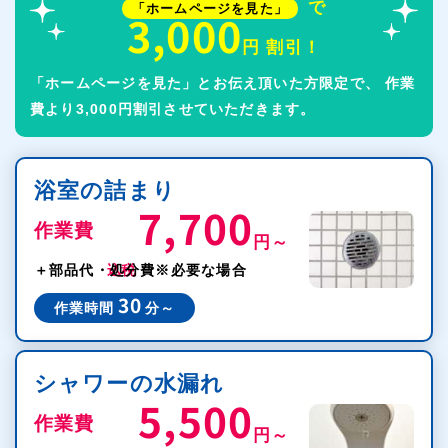
で
「ホームページを見た」
3,000
円 割引！
「ホームページを見た」とお伝え頂いた方限定で、
作業
費より3,000円割引させていただきます。
浴室の詰まり
7,700
作業費
円～
税込
＋部品代・処分費
※必要な場合
30
作業時間
分～
シャワーの水漏れ
5,500
作業費
円～
税込