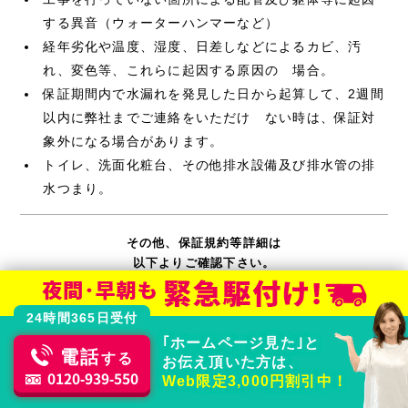
する異音（ウォーターハンマーなど）
経年劣化や温度、湿度、日差しなどによるカビ、汚
れ、変色等、これらに起因する原因の 場合。
保証期間内で水漏れを発見した日から起算して、2週間
以内に弊社までご連絡をいただけ ない時は、保証対
象外になる場合があります。
トイレ、洗面化粧台、その他排水設備及び排水管の排
水つまり。
その他、保証規約等詳細は
以下よりご確認下さい。
水漏れ10年保証規約
24時間365日受付
｢ホームページ見た｣と
電話
する
お伝え頂いた方は、
0120-939-550
Web限定3,000円割引中！