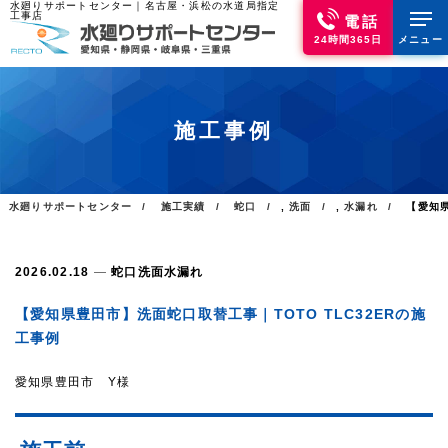
水廻りサポートセンター｜名古屋・浜松の水道局指定
工事店
電話
24時間365日
メニュー
施工事例
水廻りサポートセンター
施工実績
蛇口
,
洗面
,
水漏れ
【愛知県
2026.02.18
蛇口
洗面
水漏れ
【愛知県豊田市】洗面蛇口取替工事｜TOTO TLC32ERの施
工事例
愛知県豊田市 Y様