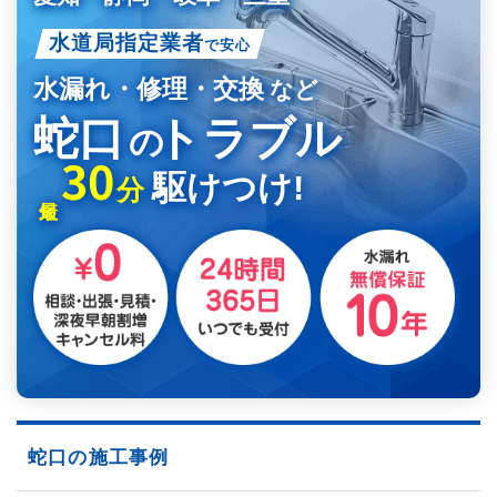
水道局指定業者
で安心
水漏れ・修理・交換
など
蛇口
トラブル
の
30
駆けつけ!
分
蛇口の施工事例