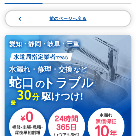
前のページへ戻る
愛知・静岡・岐阜・三重
水道局指定業者
で安心
水漏れ・修理・交換
など
蛇口
トラブル
の
30
駆けつけ!
分