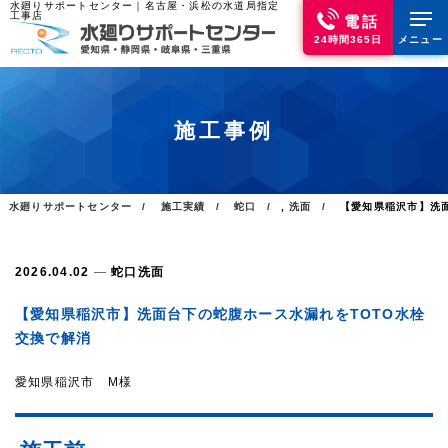
水廻りサポートセンター｜名古屋・浜松の水道局指定
工事店
電話
24時間365日
メニュー
施工事例
水廻りサポートセンター
施工実績
蛇口
,
洗面
【愛知県稲沢市】洗
2026.04.02
蛇口
洗面
【愛知県稲沢市】洗面台下の蛇腹ホース水漏れをTOTO水栓
交換で解消
愛知県稲沢市 M様