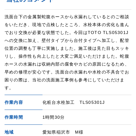
洗面台下の金属製蛇腹ホースから水漏れしているとのご相談
をいただき、現地で点検したところ、水栓本体の劣化も進ん
でおり交換が必要な状態でした。今回はTOTO TLS05301J
への交換に加え、壁付タイプから台付タイプへ加工し、配管
位置の調整も丁寧に実施しました。施工後は見た目もスッキ
リし、操作性も向上したと大変ご満足いただけました。蛇腹
ホースの水漏れは収納内部の腐食やカビの原因になるため、
早めの修理が安心です。洗面台の水漏れや水栓の不具合でお
困りの際は、当社の洗面施工事例も参考にしていただけま
す。
作業内容
化粧台水栓加工 TLS05301J
作業時間
1時間30分
地域
愛知県稲沢市 M様