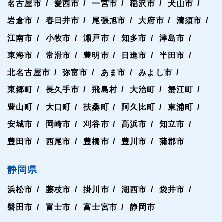
名古屋市
愛西市
一宮市
稲沢市
犬山市
岩倉市
春日井市
尾張旭市
大府市
清須市
江南市
小牧市
瀬戸市
知多市
津島市
東海市
常滑市
豊明市
日進市
半田市
北名古屋市
弥富市
あま市
みよし市
東郷町
長久手市
飛島村
大治町
蟹江町
豊山町
大口町
扶桑町
阿久比町
東浦町
安城市
岡崎市
刈谷市
高浜市
知立市
豊田市
西尾市
豊橋市
豊川市
蒲郡市
静岡県
浜松市
藤枝市
掛川市
湖西市
袋井市
磐田市
富士市
富士宮市
静岡市