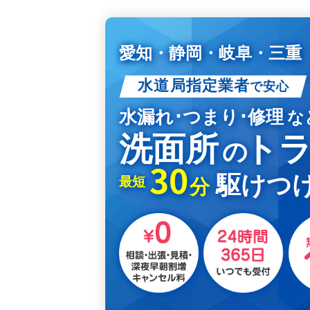
愛知・静岡・岐阜・三重
水道局指定業者
で安心
水漏れ･つまり･修理
な
洗面所
ト
の
30
駆けつけ
最短
分