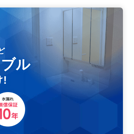
ど
ラブル
!