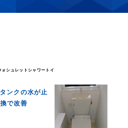
ウォシュレット
シャワートイ
レタンクの水が止
交換で改善