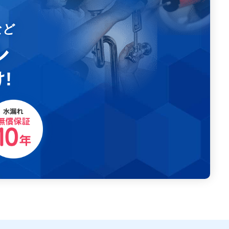
など
ル
!