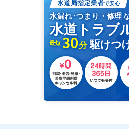
水道局指定業者
で安心
水漏れ･つまり・修理
水道トラブ
30
駆けつけ
最短
分