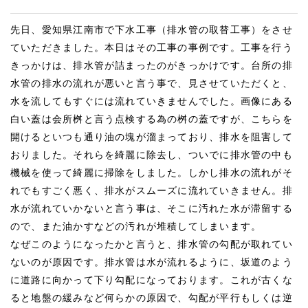
先日、愛知県江南市で下水工事（排水管の取替工事）をさせ
ていただきました。本日はその工事の事例です。工事を行う
きっかけは、排水管が詰まったのがきっかけです。台所の排
水管の排水の流れが悪いと言う事で、見させていただくと、
水を流してもすぐには流れていきませんでした。画像にある
白い蓋は会所桝と言う点検する為の桝の蓋ですが、こちらを
開けるといつも通り油の塊が溜まっており、排水を阻害して
おりました。それらを綺麗に除去し、ついでに排水管の中も
機械を使って綺麗に掃除をしました。しかし排水の流れがそ
れでもすごく悪く、排水がスムーズに流れていきません。排
水が流れていかないと言う事は、そこに汚れた水が滞留する
ので、また油かすなどの汚れが堆積してしまいます。
なぜこのようになったかと言うと、排水管の勾配が取れてい
ないのが原因です。排水管は水が流れるように、坂道のよう
に道路に向かって下り勾配になっております。これが古くな
ると地盤の緩みなど何らかの原因で、勾配が平行もしくは逆