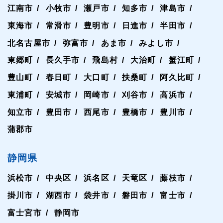
江南市
小牧市
瀬戸市
知多市
津島市
東海市
常滑市
豊明市
日進市
半田市
北名古屋市
弥富市
あま市
みよし市
東郷町
長久手市
飛島村
大治町
蟹江町
豊山町
春日町
大口町
扶桑町
阿久比町
東浦町
安城市
岡崎市
刈谷市
高浜市
知立市
豊田市
西尾市
豊橋市
豊川市
蒲郡市
静岡県
浜松市
中央区
浜名区
天竜区
藤枝市
掛川市
湖西市
袋井市
磐田市
富士市
富士宮市
静岡市