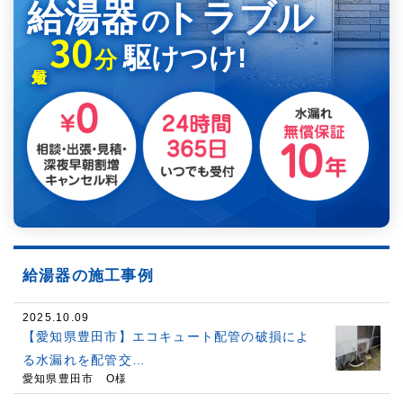
給湯器
トラブル
の
30
駆けつけ!
分
給湯器の施工事例
2025.10.09
【愛知県豊田市】エコキュート配管の破損によ
る水漏れを配管交…
愛知県豊田市 O様