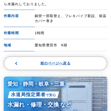
ら水漏れしておりました。
作業内容
銅管一部取替え、フレキパイプ新設、保温
カバー巻き
作業時間
1時間
地域
愛知県豊田市 K様
前のページへ戻る
愛知・静岡・岐阜・三重
水道局指定業者
で安心
水漏れ・修理・交換
など