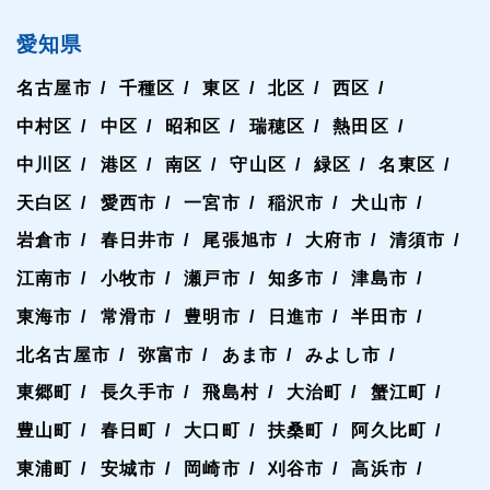
愛知県
名古屋市
千種区
東区
北区
西区
中村区
中区
昭和区
瑞穂区
熱田区
中川区
港区
南区
守山区
緑区
名東区
天白区
愛西市
一宮市
稲沢市
犬山市
岩倉市
春日井市
尾張旭市
大府市
清須市
江南市
小牧市
瀬戸市
知多市
津島市
東海市
常滑市
豊明市
日進市
半田市
北名古屋市
弥富市
あま市
みよし市
東郷町
長久手市
飛島村
大治町
蟹江町
豊山町
春日町
大口町
扶桑町
阿久比町
東浦町
安城市
岡崎市
刈谷市
高浜市