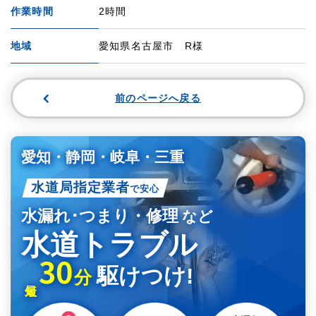
作業時間
2時間
地域
愛知県名古屋市 R様
前のページへ戻る
愛知・静岡・岐阜・三重
水道局指定業者
で安心
水漏れ･つまり・修理
など
水道トラブル
30
駆けつけ!
分