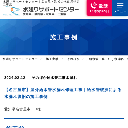
水廻りサポートセンター｜名古屋・浜松の水道局指定
工事店
電話
24時間365日
メニュー
施工事例
水廻りサポートセンター
施工実績
そのほか
,
給水管工事
,
水漏れ
2026.02.12
そのほか
給水管工事
水漏れ
【名古屋市】屋外給水管水漏れ修理工事｜給水管破損による
水漏れ復旧の施工事例
愛知県名古屋市 R様